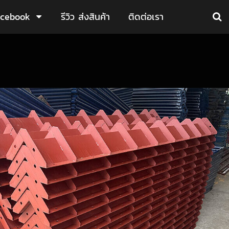
acebook
รีวิว ส่งสินค้า
ติดต่อเรา