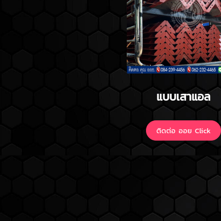
แบบเสาแอล
ติดต่อ ออย Click