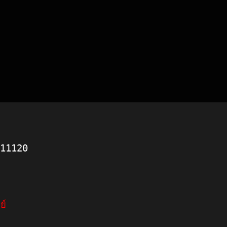
 11120
ย์