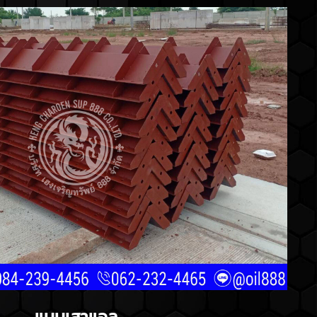
แบบเสาแอล