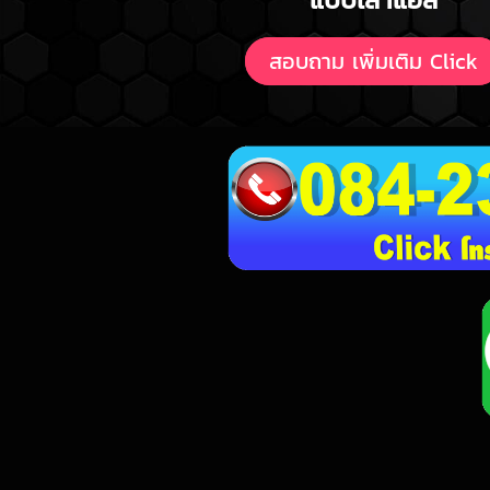
สอบถาม เพิ่มเติม Click