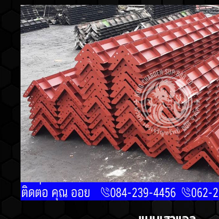
แบบเสาแอล